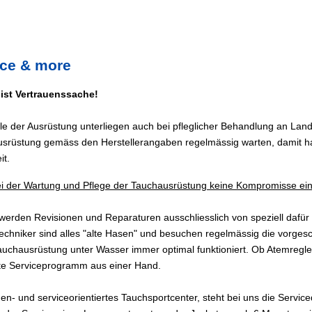
ice & more
 ist Vertrauenssache!
ile der Ausrüstung unterliegen auch bei pfleglicher Behandlung an Lan
usrüstung gemäss den Herstellerangaben regelmässig warten, damit h
it.
i der Wartung und Pflege der Tauchausrüstung keine Kompromisse ein
werden Revisionen und Reparaturen ausschliesslich von speziell dafür
echniker sind alles "alte Hasen" und besuchen regelmässig die vorge
uchausrüstung unter Wasser immer optimal funktioniert. Ob Atemregler
te Serviceprogramm aus einer Hand.
en- und serviceorientiertes Tauchsportcenter, steht bei uns die Service