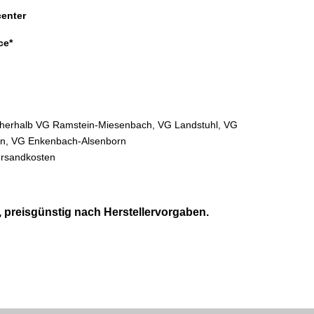
enter
ce*
innherhalb VG Ramstein-Miesenbach, VG Landstuhl, VG
ern, VG Enkenbach-Alsenborn
ersandkosten
 preisgünstig nach Herstellervorgaben.