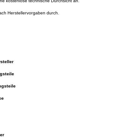
ne kostenlose technische Durchsicht an.
nach Herstellervorgaben durch.
steller
gsteile
ngsteile
ce
er