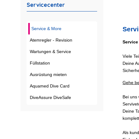
Servicecenter
Serv
Service & More
Atemregler - Revision
Service
Wartungen & Service
Viele Te
Füllstation
Deine A
Sicherhe
Ausrüstung mieten
Gehe be
Aquamed Dive Card
Bei uns 
DiveAssure DiveSafe
Servivet
Deine Ta
komplet
Als kund