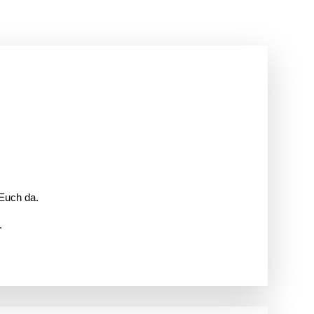
 Euch da.
n.