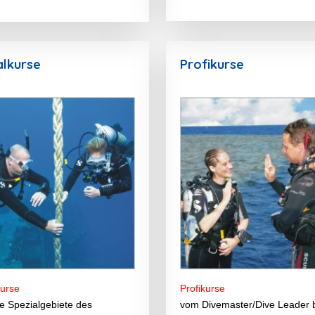
alkurse
Profikurse
kurse
Profikurse
e Spezialgebiete des
vom Divemaster/Dive Leader 