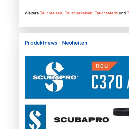
Weitere
Tauchreisen
,
Pauschalreisen
,
Tauchsafaris
und
Produktnews - Neuheiten